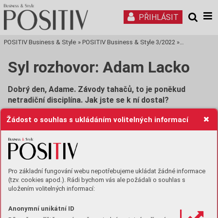
PŘIHLÁSIT
POSITIV Business & Style
»
POSITIV Business & Style 3/2022
»
Tisková stra
Syl rozhovor: Adam Lacko
Dobrý den, Adame. Závody tahačů, to je poněkud
netradiční disciplína. Jak jste se k ní dostal?
Ač se to nezdá, tahače mají v Česku dlouhou historii, letos
Žádost o souhlas s ukládáním volitelných informací
zde tyto závody slaví 30. výročí. Já jsem se k této
disciplíně dostal přes Standu Matějovského, mimo jiné
mistra Evropy z roku 2001, který tehdy závodil za Tatra
Truck Racing Team. Jsem z Frenštátu, což je od Kopřivnice
kousek, takže mě Standa znal od mých 6 let, kdy jsem
Pro základní fungování webu nepotřebujeme ukládat žádné informace
začínal na motokárách.
Napadlo ho mě oslovit, jestli bych
(tzv. cookies apod.). Rádi bychom vás ale požádali o souhlas s
uložením volitelných informací:
nechtěl zkusit jezdit s tahačem Tatra. Mně se nápad zalíbil,
tak jsme se to rozhodli zkusit. První rok jsem pro Tatru dělal
Anonymní unikátní ID
testovacího jezdce a v následujícím roce už jsem jel