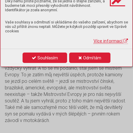
Díky němu příště poznáme, že se jedná o stejné zařízení, a
závody Super Race Truck v kategorii Tatra Jamal.
budeme tak moci přesněji vyhodnotit návštěvnost.
Identifikátor je zcela anonymní.
Od té doby jste toho stihl spoustu. Jste
Vaše souhlasy a odmítnutí si ukládáme do vašeho zařízení, abychom se
několikanásobný vicemistr Evropy, mistr Evropy, jako
vás už příště znovu neptali. Můžete je kdykoli později upravit ve Správě
cookies
jediný závodník jste od roku 2015 nechyběl ani jednou
v elitní trojce, několikrát jste získal Zlatý volant...
Více informací
Jakého zážitku či úspěchu si zatím ceníte ve své
dosavadní kariéře nejvíc?
Souhlasím
Odmítám
I když mám za sebou mnoho úspěchů, člověk chce stejně
vždycky vyhrát. A to se mi podařilo, stal jsem se mistrem
Evropy. To je zatím můj největší úspěch, protože kamiony
se jezdí po celém světě – jezdí se mistrovství čínské,
brazilské, americké, evropské, ale mistrovství světa
neexistuje – takže Mistrovství Evropy je pro nás nejvyšší
soutěž. A tu jsem vyhrál, proto z toho mám největší radost.
Také mě ale samozřejmě moc těší vidět, že můj devítiletý
syn se pomalu vydává v mých šlépějích – prvním rokem
závodí v motokárách.