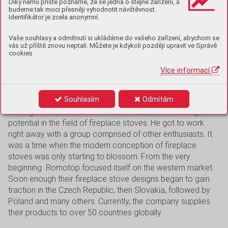
Díky němu příště poznáme, že se jedná o stejné zařízení, a
Odrou. Their fireplace stoves and inserts
budeme tak moci přesněji vyhodnotit návštěvnost.
attract customers through their alluring
Identifikátor je zcela anonymní.
design, high build quality and innovative
Vaše souhlasy a odmítnutí si ukládáme do vašeho zařízení, abychom se
solutions of wood burning.
vás už příště znovu neptali. Můžete je kdykoli později upravit ve Správě
cookies
Více informací
The founder’s original vision
The purely bred Czech company ROMOTOP, spol. s.r.o. was
Souhlasím
Odmítám
founded in the summer of 1992 thanks to the vision and
courage of a man named Josef Hein, who sensed a great
potential in the field of fireplace stoves. He got to work
right away with a group comprised of other enthusiasts. It
was a time when the modern conception of fireplace
stoves was only starting to blossom. From the very
beginning Romotop focused itself on the western market.
Soon enough their fireplace stove designs began to gain
traction in the Czech Republic, then Slovakia, followed by
Poland and many others. Currently, the company supplies
their products to over 50 countries globally.