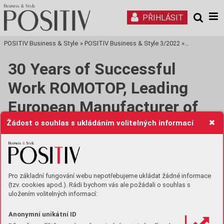
PŘIHLÁSIT
POSITIV Business & Style
»
POSITIV Business & Style 3/2022
»
Tisková stra
30 Years of Successful
Work ROMOTOP, Leading
European Manufacturer of
Fireplace Stoves and Inserts
Žádost o souhlas s ukládáním volitelných informací
Over a million homes around the world have
Romotop products in them, which serves proof
of the company’s hard work and dedication.
Pro základní fungování webu nepotřebujeme ukládat žádné informace
Romotop’s history dates 30 years back to
(tzv. cookies apod.). Rádi bychom vás ale požádali o souhlas s
uložením volitelných informací:
1992. Its headquarters and manufacturing
facility are located in the Czech Republic - in
Anonymní unikátní ID
the Moravian-Sileasian town of Suchdol nad