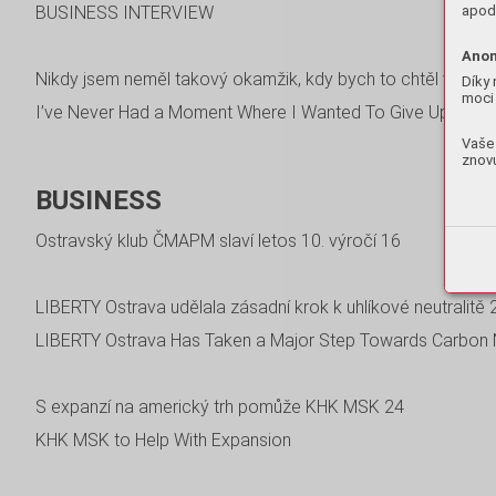
apod.
BUSINESS INTERVIEW
Anon
Nikdy jsem neměl takový okamžik, kdy bych to chtěl vzdát
Díky 
moci 
I’ve Never Had a Moment Where I Wanted To Give Up
Vaše 
znovu
BUSINESS
Ostravský klub ČMAPM slaví letos 10. výročí
16
LIBERTY Ostrava udělala zásadní krok k uhlíkové neutralitě
LIBERTY Ostrava Has Taken a Major Step Towards
Carbon N
S expanzí na americký trh pomůže KHK MSK
24
KHK MSK to Help With Expansion