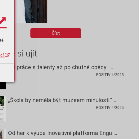
Číst
tě
hte si ujít
ací
Od práce s talenty až po chutné obědy …
POSITIV 4/2025
„Škola by neměla být muzeem minulosti.“ …
POSITIV 4/2025
Od her k výuce Inovativní platforma Engu …