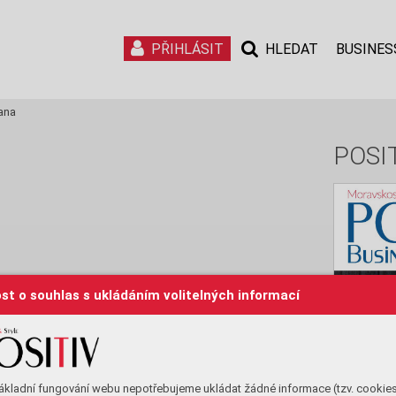
PŘIHLÁSIT
HLEDAT
BUSINES
ana
POSIT
st o souhlas s ukládáním volitelných informací
ákladní fungování webu nepotřebujeme ukládat žádné informace (tzv. cookie