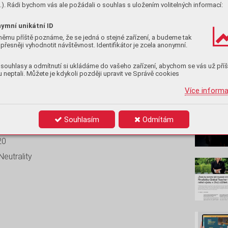
). Rádi bychom vás ale požádali o souhlas s uložením volitelných informací:
ymní unikátní ID
10
němu příště poznáme, že se jedná o stejné zařízení, a budeme tak
přesněji vyhodnotit návštěvnost. Identifikátor je zcela anonymní.
souhlasy a odmítnutí si ukládáme do vašeho zařízení, abychom se vás už příš
 neptali. Můžete je kdykoli později upravit ve Správě cookies
Nenec
Více inform
Souhlasím
Odmítám
20
eutrality