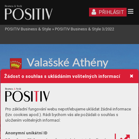
PŘIHLÁSIT
POSITIV Business & Style
»
POSITIV Business & Style 3/2022
RE
GION
V
alašsk
é
 A
t
hén
y
A
t
h
e
n
s o
f W
a
l
l
a
c
h
i
a
Žádost o souhlas s ukládáním volitelných informací
Pro základní fungování webu nepotřebujeme ukládat žádné informace
(tzv. cookies apod.). Rádi bychom vás ale požádali o souhlas s
uložením volitelných informací:
Anonymní unikátní ID