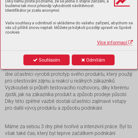
Díky němu příště poznáme, že se jedná o stejné zařízení, a
budeme tak moci přesněji vyhodnotit návštěvnost.
Identifikátor je zcela anonymní.
V prvním dni účastníci konkretizovali cíle podnikání, tvořili
otázky, na které potřebovali v průběhu Design Sprintu
Vaše souhlasy a odmítnutí si ukládáme do vašeho zařízení, abychom se
odpovědět. Byl to den, který byl pro účastníky jeden
vás už příště znovu neptali. Můžete je kdykoli později upravit ve Správě
cookies
z nejtěžších. Celé odpoledne vysvětlovali a obhajovali svůj
záměr před lidmi s podnikatelskými zkušenostmi, kteří jim
Více informací
kladli kritické otázky, podrobili jejich záměry zkoumání ze
všech možných úhlů pohledů. V druhém dni účastníci navrhli
Souhlasím
Odmítám
možná řešení svých produktů a služeb, ze kterých vybrali
jedno, které připravili ve formě prototypu. V průběhu třetího
dne účastníci vyrobili prototyp svého produktu, který použijí
pro otestování zájmu a reakcí u reálných zákazníků.
Vyzkoušeli si průběh testovacího rozhovoru, díky kterému
zjistili, jak na zákazníka produkt a způsob prodeje působí.
Díky této zpětné vazbě dostali účastníci zajímavé vstupy
pro další vývoj produktu a způsobu podnikání.
Máme za sebou 3 dny plné tvořivé a intenzivní práce. Byl to
však také čas, který byl teprve začátkem podnikání