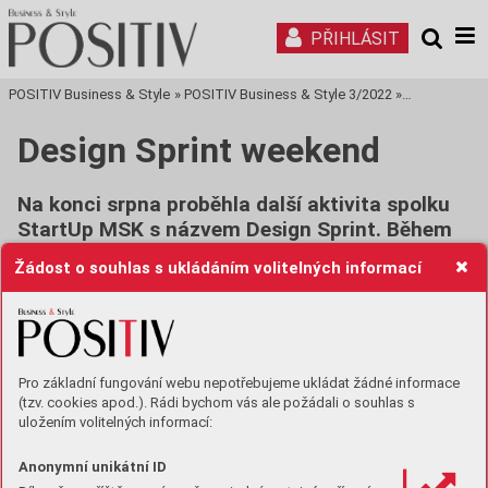
PŘIHLÁSIT
POSITIV Business & Style
»
POSITIV Business & Style 3/2022
»
Tisková stra
Design Sprint weekend
Na konci srpna proběhla další aktivita spolku
StartUp MSK s názvem Design Sprint. Během
třídenního workshopu definovaly týmy
Žádost o souhlas s ukládáním volitelných informací
účastníků svůj inovativní podnikatelský
projekt, spolupracovaly a získávaly cenné
zpětné vazby.
Pro základní fungování webu nepotřebujeme ukládat žádné informace
Účastníci si přinesli 5 zajímavých projektů z různých oblastí
(tzv. cookies apod.). Rádi bychom vás ale požádali o souhlas s
podnikání. Řešili projekt aquaponie, účetnictví pro
uložením volitelných informací:
21. století, inovativního tréninku s využitím švihadel a servisu
a aplikace pro sportovce a pořadatele akcí.
Anonymní unikátní ID