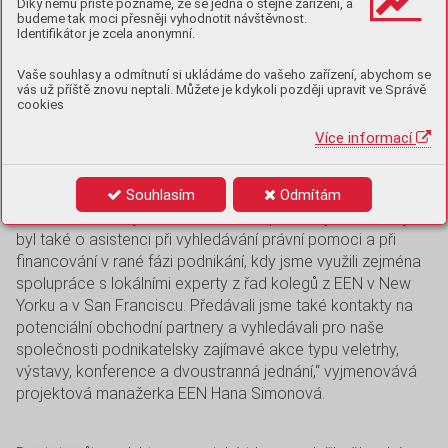
a prostřednictvím služeb krajského exportního specialisty.
Díky němu příště poznáme, že se jedná o stejné zařízení, a
budeme tak moci přesněji vyhodnotit návštěvnost.
Identifikátor je zcela anonymní.
„V síti Enterprise Europe Network využíváme dlouhodobé
Vaše souhlasy a odmítnutí si ukládáme do vašeho zařízení, abychom se
spolupráce s partnerskými kancelářemi EEN ve více než
vás už příště znovu neptali. Můžete je kdykoli později upravit ve Správě
cookies
60 zemích světa. Také v USA se můžeme obrátit při řešení
klientských případů na kolegy z řad místních expertů.
Více informací
V posledních letech se na nás obracely firmy nejčastěji se
žádostí o pomoc při řešení celní problematiky
Souhlasím
Odmítám
a poradenstvím při legislativních a administrativních
úkonech souvisejících se založením pobočky v USA. Zájem
byl také o asistenci při vyhledávání právní pomoci a při
financování v rané fázi podnikání, kdy jsme využili zejména
spolupráce s lokálními experty z řad kolegů z EEN v New
Yorku a v San Franciscu. Předávali jsme také kontakty na
potenciální obchodní partnery a vyhledávali pro naše
společnosti podnikatelsky zajímavé akce typu veletrhy,
výstavy, konference a dvoustranná jednání,“ vyjmenovává
projektová manažerka EEN Hana Simonová.