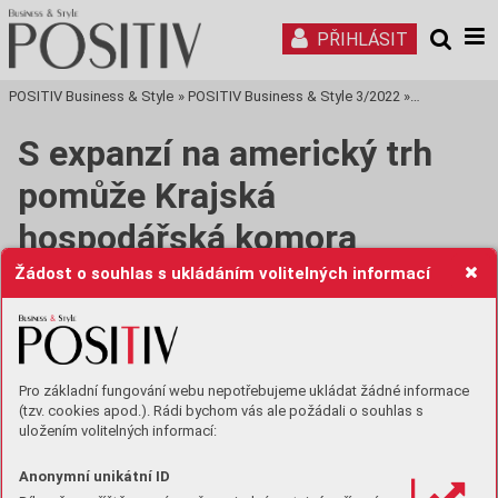
PŘIHLÁSIT
POSITIV Business & Style
»
POSITIV Business & Style 3/2022
»
Tisková stra
S expanzí na americký trh
pomůže Krajská
hospodářská komora
Moravskoslezského kraje
Žádost o souhlas s ukládáním volitelných informací
I přes velký potenciál této země není pro české firmy lehké
své produkty a služby na americký trh dostat a ve vysoké
konkurenci se na něm i udržet. S expanzí na trhy Spojených
Pro základní fungování webu nepotřebujeme ukládat žádné informace
států pomáhá českým firmám v regionu Krajská
(tzv. cookies apod.). Rádi bychom vás ale požádali o souhlas s
hospodářská komora Moravskoslezského kraje (KHK
uložením volitelných informací:
MSK) zejména prostřednictvím napojení na mezinárodní síť
na podporu podnikání Enterprise Europe Network (EEN)
Anonymní unikátní ID