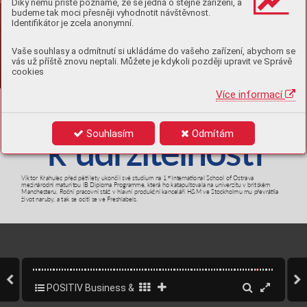
Díky němu příště poznáme, že se jedná o stejné zařízení, a
budeme tak moci přesněji vyhodnotit návštěvnost.
Identifikátor je zcela anonymní.
Vaše souhlasy a odmítnutí si ukládáme do vašeho zařízení, abychom se
vás už příště znovu neptali. Můžete je kdykoli později upravit ve Správě
cookies
Více informací
M
á 
c
e
s
t
a
Souhlasím
Odmítám
k 
u
d
rž
i
t
e
l
n
o
s

Vik
tor Krahul
ec před pě lety uko
nčil sv
é studium n
a 1
 Int
erna
ona
l School o
f Ostrava 
st
mezin
ár
odní m
aturit
ou IB Di
plom
a Pro
gramme
, k
terá ho ka
tapulto
val
a na un
ive
rzitu v brit
sk
ém 
Manc
hesteru. R
oční prac
ovn
í st
áž v hla
vní pr
oduk
ční kance
láři H&M v
e S
tockhol
mu mu př
evrá
la 
živ
ot na
ruby
, a t
ak se ocitl se ve F
resh
labe
ls. 
ǀ 
  4/2022
70   
  POSITIV
POSITIV Business & Style 4/2022
72