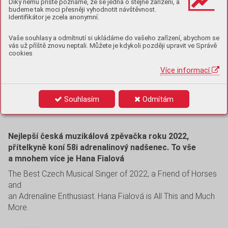
Innovation Is Not Only About New Ideas
Díky němu příště poznáme, že se jedná o stejné zařízení, a
budeme tak moci přesněji vyhodnotit návštěvnost.
Identifikátor je zcela anonymní.
30+ osobností ve Zlíně. Fenomén láká lídry z oboru 56
Vaše souhlasy a odmítnutí si ukládáme do vašeho zařízení, abychom se
vás už příště znovu neptali. Můžete je kdykoli později upravit ve Správě
30+ Personalities in Zlín. Phenomenon Attracts Industry
cookies
Leaders
Více informací
STYL ROZHOVOR
Souhlasím
Odmítám
STYLE INTERVIEW
Nejlepší česká muzikálová zpěvačka roku 2022,
přítelkyně koní 58i adrenalinový nadšenec. To vše
a mnohem více je Hana Fialová
The Best Czech Musical Singer of 2022, a Friend of Horses
and
an Adrenaline Enthusiast. Hana Fialová is All This and Much
More.