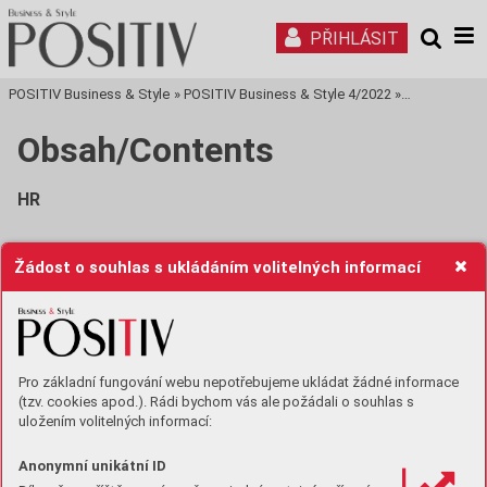
PŘIHLÁSIT
POSITIV Business & Style
»
POSITIV Business & Style 4/2022
»
Tisková stra
Obsah/Contents
HR
Co funguje aktuálně na LinkedIn? 50
Žádost o souhlas s ukládáním volitelných informací
What Are the Newest Trends Happening in LinkedIn?
Řízení inovací v malé a střední firmě 52
Pro základní fungování webu nepotřebujeme ukládat žádné informace
Driving Innovation in Small and Medium Businesses
(tzv. cookies apod.). Rádi bychom vás ale požádali o souhlas s
uložením volitelných informací:
Inovace nejsou jen o nových nápadech 54
Anonymní unikátní ID