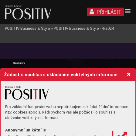
PŘIHLÁSIT
POSITIV Business & Style
»
POSITIV Business & Style - 4/2024
BUSINESS
Hana Fialo
vá
Žádost o souhlas s ukládáním volitelných informací
Pro základní fungování webu nepotřebujeme ukládat žádné informace
(tzv. cookies apod.). Rádi bychom vás ale požádali o souhlas s
uložením volitelných informací:
Anonymní unikátní ID