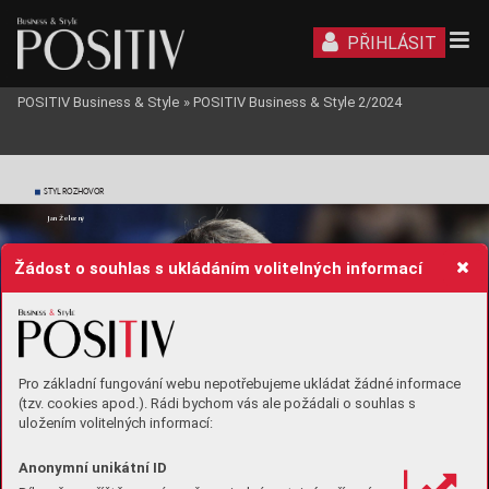
PŘIHLÁSIT
POSITIV Business & Style
»
POSITIV Business & Style 2/2024
STYL
 ROZHO
VOR
Jan Že
lezný
Žádost o souhlas s ukládáním volitelných informací
Pro základní fungování webu nepotřebujeme ukládat žádné informace
(tzv. cookies apod.). Rádi bychom vás ale požádali o souhlas s
uložením volitelných informací:
Anonymní unikátní ID