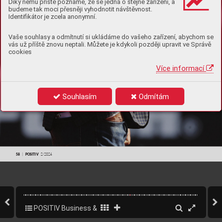
Díky němu příště poznáme, že se jedná o stejné zařízení, a
budeme tak moci přesněji vyhodnotit návštěvnost.
Identifikátor je zcela anonymní.
Vaše souhlasy a odmítnutí si ukládáme do vašeho zařízení, abychom se
vás už příště znovu neptali. Můžete je kdykoli později upravit ve Správě
cookies
Více informací
Souhlasím
Odmítám
58   

  POSITIV
  2/2024
POSITIV Business & Style 2/2024
60