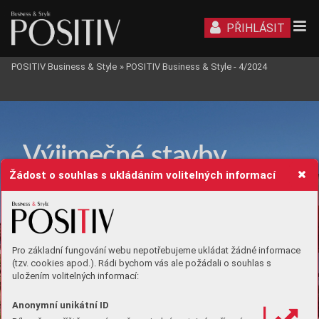
PŘIHLÁSIT
POSITIV Business & Style
»
POSITIV Business & Style - 4/2024
STYL
V
ý
j
i
m
e
č
n
é s
ta
v
b
y 
v
 Mor
a
vsk
osle
zs
k
ém
 k
r
aji
Žádost o souhlas s ukládáním volitelných informací
Pro základní fungování webu nepotřebujeme ukládat žádné informace
(tzv. cookies apod.). Rádi bychom vás ale požádali o souhlas s
uložením volitelných informací:
Anonymní unikátní ID