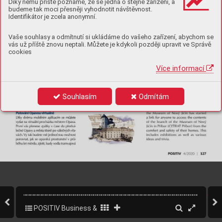
Díky němu příště poznáme, že se jedná o stejné zařízení, a
budeme tak moci přesněji vyhodnotit návštěvnost.
Identifikátor je zcela anonymní.
Vaše souhlasy a odmítnutí si ukládáme do vašeho zařízení, abychom se
vás už příště znovu neptali. Můžete je kdykoli později upravit ve Správě
cookies
Více informací
Souhlasím
Odmítám
POSITIV Business & Style 4/2020
129