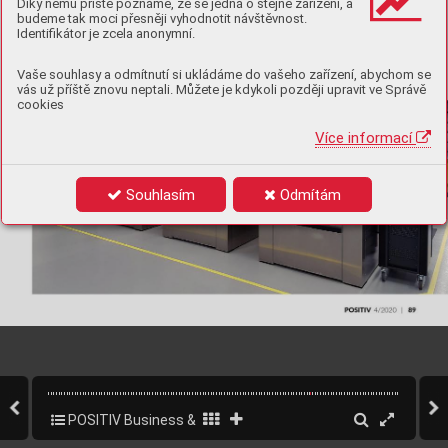
Díky němu příště poznáme, že se jedná o stejné zařízení, a
budeme tak moci přesněji vyhodnotit návštěvnost.
Identifikátor je zcela anonymní.
Vaše souhlasy a odmítnutí si ukládáme do vašeho zařízení, abychom se
vás už příště znovu neptali. Můžete je kdykoli později upravit ve Správě
cookies
Více informací
Souhlasím
Odmítám
POSITIV Business & Style 4/2020
91