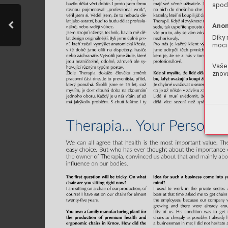
apod.
Anon
Díky 
moci 
Vaše 
znovu