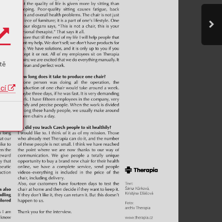
tě
ací