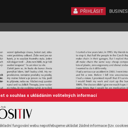
PŘIHLÁSIT
BUSINES
st o souhlas s ukládáním volitelných informací
ákladní fungování webu nepotřebujeme ukládat žádné informace (tzv. cookie