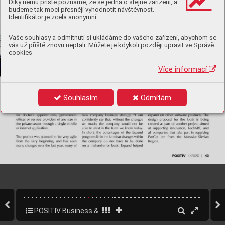
Díky němu příště poznáme, že se jedná o stejné zařízení, a
budeme tak moci přesněji vyhodnotit návštěvnost.
Identifikátor je zcela anonymní.
Vaše souhlasy a odmítnutí si ukládáme do vašeho zařízení, abychom se
vás už příště znovu neptali. Můžete je kdykoli později upravit ve Správě
cookies
Více informací
Souhlasím
Odmítám
POSITIV Business & Style 4/2020
45