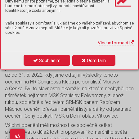
School Friendly, slavnostní
Díky němu příště poznáme, že se jedná o stejné zařízení, a
budeme tak moci přesněji vyhodnotit návštěvnost.
předávání cen
Identifikátor je zcela anonymní.
Vaše souhlasy a odmítnutí si ukládáme do vašeho zařízení, abychom se
Spolupráce firem a škol je hlavním smyslem ocenění
vás už příště znovu neptali. Můžete je kdykoli později upravit ve Správě
cookies
School Friendly. Čtvrtý ročník soutěže, který probíhal v roce
2021, byl zaměřen na spolupráci v náročném období
Více informací
pandemie a školy i firmy tuto situaci zvládly i v takto
těžkých podmínkách. A právě pokračující pandemie
Souhlasím
Odmítám
zabránila tomu, abychom ocenili nominované při slavnostní
příležitosti setkání v loňském roce. A tak nominovaní čekali
až do 31. 5. 2022, kdy jsme odtajnili výsledky tohoto
ocenění na HR Congressu Klubu personalistů Moravy
a Česka. Byl to slavnostní okamžik, na kterém nechyběl pan
náměstek hejtmana MSK Stanislav Folwarczny, z jehož
rukou, společně s ředitelem SRMSK panem Radúzem
Máchou ocenění převzali pamětní listy a dárky od partnerů
ocenění. Ceny poskytli MSK a Dolní oblast Vítkovice.
Všichni ocenění měli možnost se společně setkat
a diskutovat o důležitosti propojování komerčního světa
Aa
firem se školami od základních až po ty vysoké. Pro ostatní