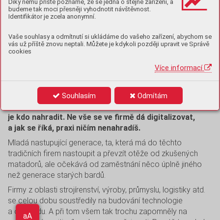
sítích jako pomocník
Díky němu příště poznáme, že se jedná o stejné zařízení, a
budeme tak moci přesněji vyhodnotit návštěvnost.
generační výměny ve
Identifikátor je zcela anonymní.
firmách
Vaše souhlasy a odmítnutí si ukládáme do vašeho zařízení, abychom se
vás už příště znovu neptali. Můžete je kdykoli později upravit ve Správě
cookies
Generační výměna ve firmách je dnes jedno
Více informací
z nejskloňovanějších témat. Tradiční firmy vyrostly za
pomoci loajálních a zkušených zaměstnanců a nyní
před nimi stojí výzva. Tito profesionálové a srdcaři se
Souhlasím
Odmítám
z firem brzy vytratí kvůli odchodu do důchodu a nemá
je kdo nahradit. Ne vše se ve firmě dá digitalizovat,
a jak se říká, praxi ničím nenahradíš.
Mladá nastupující generace, ta, která má do těchto
tradičních firem nastoupit a převzít otěže od zkušených
matadorů, ale očekává od zaměstnání něco úplně jiného
než generace starých bardů.
Firmy z oblasti strojírenství, výroby, průmyslu, logistiky atd.
se celou dobu soustředily na budování technologie
a obchodu. A při tom všem tak trochu zapomněly na
Aa