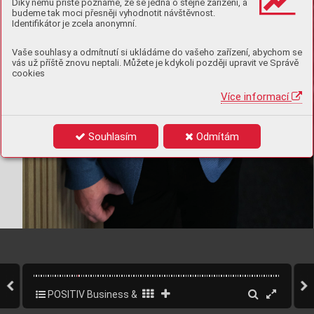
Díky němu příště poznáme, že se jedná o stejné zařízení, a
budeme tak moci přesněji vyhodnotit návštěvnost.
Identifikátor je zcela anonymní.
Vaše souhlasy a odmítnutí si ukládáme do vašeho zařízení, abychom se
vás už příště znovu neptali. Můžete je kdykoli později upravit ve Správě
cookies
Více informací
Souhlasím
Odmítám
ǀ 
1/2023
16   
  POSITIV
POSITIV Business & Style 1/2023
18