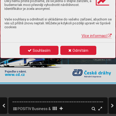
Díky němu příště poznáme, že se jedná o stejné zařízení, a
budeme tak moci přesněji vyhodnotit návštěvnost.
Identifikátor je zcela anonymní.
Vaše souhlasy a odmítnutí si ukládáme do vašeho zařízení, abychom se
vás už příště znovu neptali. Můžete je kdykoli později upravit ve Správě
cookies
Více informací
Souhlasím
Odmítám
Čím dřív si jízdenku koupíte,
tím levnější bude.
* Ceny platné k 1. 3.
 2023
Pojeďte s námi.
www
.cd.cz
CD-Mezinarodni_cestovani_2023-Viden-A4-v2.indd   1
CD-Mezinarodni_cestovani_2023-Viden-A4-v2.indd   1
10.03.2023   16:03
10.03.2023   16:03
POSITIV Business & Style 1/2023
103