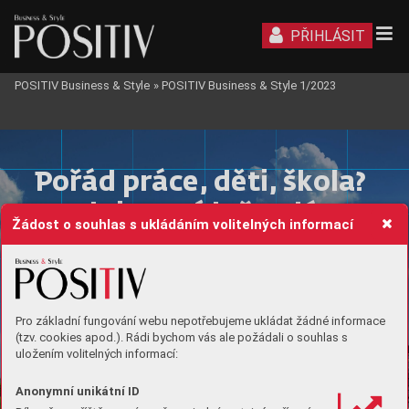
PŘIHLÁSIT
POSITIV Business & Style
»
POSITIV Business & Style 1/2023
Pořád práce,
 děti,
 škola?
Uv
olni se,
Vídeň v
olá.
Žádost o souhlas s ukládáním volitelných informací
UJEĎTE 
VŠEDNOSTI 
Z PRAHY
 OD 363 Kč
*
VLAKEM
Z BRNA OD 169 Kč
*
Pro základní fungování webu nepotřebujeme ukládat žádné informace
(tzv. cookies apod.). Rádi bychom vás ale požádali o souhlas s
uložením volitelných informací:
Anonymní unikátní ID