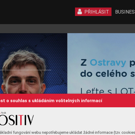
PŘIHLÁSIT
BUSINES
Z 
O
st
ravy
 
do c
elého 
L
eťt
e s L
O
T
st o souhlas s ukládáním volitelných informací
Se
v
erní Am
ákladní fungování webu nepotřebujeme ukládat žádné informace (tzv. cookie