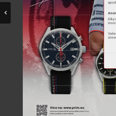
apod.
Anon
Díky 
moci 
Vaše 
znovu
Více 
na: www
.prim.eu
®
 je 

rma MPM-QUALIT
Y
 a.s.,
Výrobcem hodinek
 PRIM
držitel certi

kátu CZECH MADE.