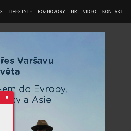
S
LIFESTYLE
ROZHOVORY
HR
VIDEO
KONTAKT
př
es V
arša
vu
sv
ěta
-em do E
vr
op
y
,
eriky a Asie
s