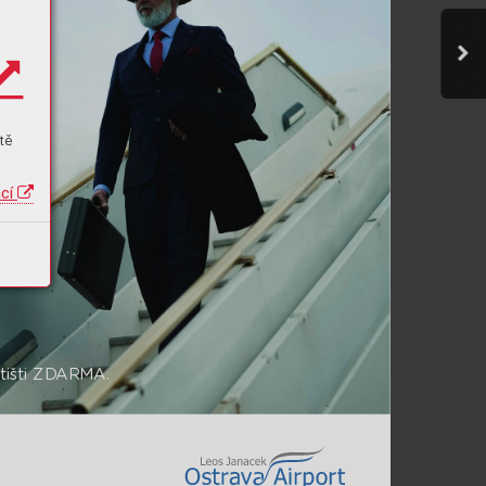
tě
ací
tiš
ti ZD
ARMA.