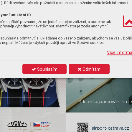
). Rádi bychom vás ale požádali o souhlas s uložením volitelných informací:
ymní unikátní ID
němu příště poznáme, že se jedná o stejné zařízení, a budeme tak
přesněji vyhodnotit návštěvnost. Identifikátor je zcela anonymní.
souhlasy a odmítnutí si ukládáme do vašeho zařízení, abychom se vás už příš
 neptali. Můžete je kdykoli později upravit ve Správě cookies
Více inform
Souhlasím
Odmítám
K letenc
e parko
vání na le
airport-ostr
av
a.cz