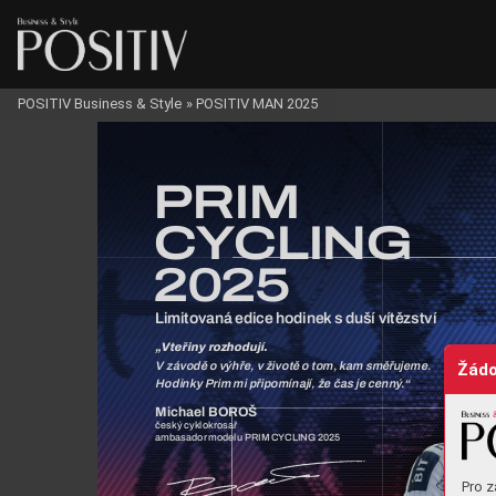
POSITIV Business & Style
»
POSITIV MAN 2025
PRIM
C
Y
CLING
2025
Limitovaná edice hodinek
 s duší vít
ě
zství
„
Vte
ř
iny 
ro
zhodují. 
Žádo
V závod
ě
 o výh
ř
e, 
v život
ě
 o 
tom, k
am sm
ěř
ujeme. 
Hodinky Prim mi p
ř
ipomínají, 
ž
e 
č
as 
je cenný
.“
Michael BOROŠ
č
eský cyklokrosa
ř
ambasador modelu PRIM CYCLING 2025
Pro z