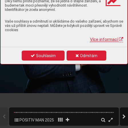
Díky němu příště poznáme, že se jedná o stejné zařízení, a
LÍDR
O
V
STVÍ
budeme tak moci přesněji vyhodnotit návštěvnost.
Identifikátor je zcela anonymní.
ROMAN V
ALNÝ
Vaše souhlasy a odmítnutí si ukládáme do vašeho zařízení, abychom se
vás už příště znovu neptali. Můžete je kdykoli později upravit ve Správě
cookies
Více informací
Souhlasím
Odmítám
POSITIV MAN 2025
1