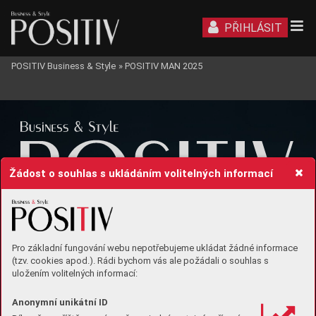
PŘIHLÁSIT
POSITIV Business & Style
»
POSITIV MAN 2025
Žádost o souhlas s ukládáním volitelných informací
Pro základní fungování webu nepotřebujeme ukládat žádné informace
(tzv. cookies apod.). Rádi bychom vás ale požádali o souhlas s
uložením volitelných informací:
N
ezdoln
ý
Anonymní unikátní ID
M
OTO
R