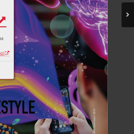
tě
ací
uluri. 2025
AI’m, Lucie K