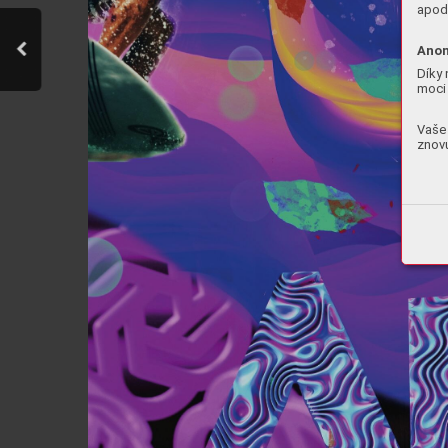
apod.
Anon
Díky 
moci 
Vaše 
znovu