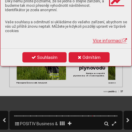
Díky němu příště poznáme, že se jedná o stejné zařízení, a
Chai
rma
n of th
e Boar
d of VÍ
TKOVICE
, a.s
.
www.
vitkovicecylinder
s.cz
budeme tak moci přesněji vyhodnotit návštěvnost.
Identifikátor je zcela anonymní.
Vaše souhlasy a odmítnutí si ukládáme do vašeho zařízení, abychom se
vás už příště znovu neptali. Můžete je kdykoli později upravit ve Správě
cookies
Více informací
Souhlasím
Odmítám
65 000 km 
plyno
v
odů
Star
áme se o největší 
plynárensk
ou síť v Česk
é republice.
Připravujeme Česk
o na vodík. Jsme plynaři.
GASNET
.CZ
ǀ   
posiv
57
www.
.cz  
POSITIV Business & Style - special Hydrogen
59