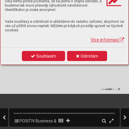
Díky němu příště poznáme, že se jedná o stejné zařízení, a
budeme tak moci přesněji vyhodnotit návštěvnost.
Identifikátor je zcela anonymní.
Vaše souhlasy a odmítnutí si ukládáme do vašeho zařízení, abychom se
vás už příště znovu neptali. Můžete je kdykoli později upravit ve Správě
cookies
Více informací
Souhlasím
Odmítám
posiv
ǀ   
www.
.cz  
11
POSITIV Business & Style 1/2025
13