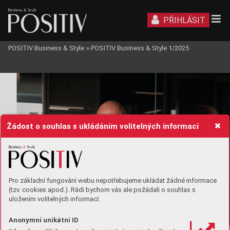
PŘIHLÁSIT
POSITIV Business & Style
»
POSITIV Business & Style 1/2025
TRANSPOR
T
Žádost o souhlas s ukládáním volitelných informací
Pro základní fungování webu nepotřebujeme ukládat žádné informace
(tzv. cookies apod.). Rádi bychom vás ale požádali o souhlas s
uložením volitelných informací:
urucz
Dan K
Anonymní unikátní ID