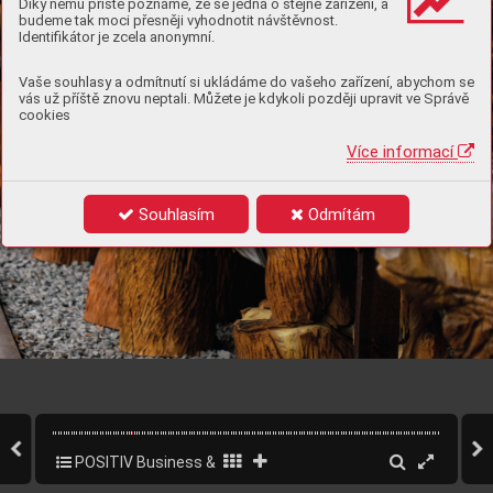
Díky němu příště poznáme, že se jedná o stejné zařízení, a
budeme tak moci přesněji vyhodnotit návštěvnost.
Identifikátor je zcela anonymní.
Vaše souhlasy a odmítnutí si ukládáme do vašeho zařízení, abychom se
vás už příště znovu neptali. Můžete je kdykoli později upravit ve Správě
cookies
Více informací
Souhlasím
Odmítám
posiv
ǀ 
www
.
.cz  
27
POSITIV Business & Style 1/2025
29