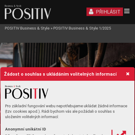
PŘIHLÁSIT
POSITIV Business & Style
»
POSITIV Business & Style 1/2025
BUSINESS INTER
VIEW
Žádost o souhlas s ukládáním volitelných informací
Pro základní fungování webu nepotřebujeme ukládat žádné informace
(tzv. cookies apod.). Rádi bychom vás ale požádali o souhlas s
uložením volitelných informací:
Anonymní unikátní ID