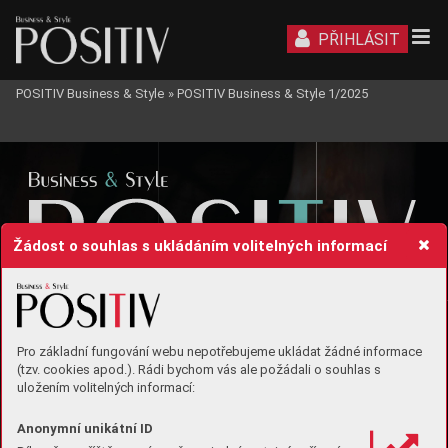
PŘIHLÁSIT
POSITIV Business & Style
»
POSITIV Business & Style 1/2025
Žádost o souhlas s ukládáním volitelných informací
Pro základní fungování webu nepotřebujeme ukládat žádné informace
(tzv. cookies apod.). Rádi bychom vás ale požádali o souhlas s
uložením volitelných informací:
Zrození
Anonymní unikátní ID
W
OOD
ARÉNY