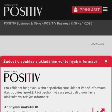
PŘIHLÁSIT
POSITIV Business & Style
»
POSITIV Business & Style 1/2025
ARCHITECTURE
Žádost o souhlas s ukládáním volitelných informací
Pro základní fungování webu nepotřebujeme ukládat žádné informace
(tzv. cookies apod.). Rádi bychom vás ale požádali o souhlas s
VM
te archive 
uložením volitelných informací:
Anonymní unikátní ID