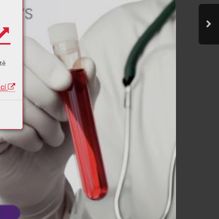
tě
ací