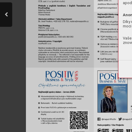
apod.
Anon
Díky 
moci 
Vaše 
znovu