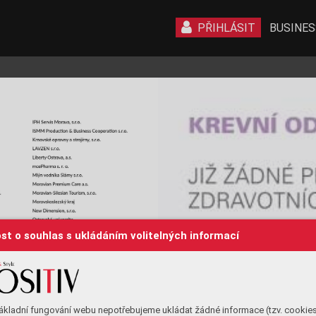
PŘIHLÁSIT
BUSINES
st o souhlas s ukládáním volitelných informací
ákladní fungování webu nepotřebujeme ukládat žádné informace (tzv. cookie