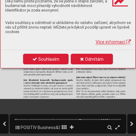
Díky němu příště poznáme, že se jedná o stejné zařízení, a
budeme tak moci přesněji vyhodnotit návštěvnost.
Identifikátor je zcela anonymní.
Vaše souhlasy a odmítnutí si ukládáme do vašeho zařízení, abychom se
vás už příště znovu neptali. Můžete je kdykoli později upravit ve Správě
cookies
Více informací
Souhlasím
Odmítám
POSITIV Business&Style 2/2019
39