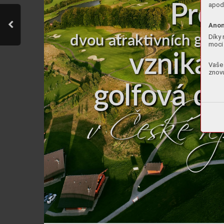
Pro
apod.
Anon
g
olf
d
vo
u a
trak
v
ní
ch 
Díky 
moci 
v
z
nik
á
 
Vaše 
znovu
g
olf
o
vá
 d
v Č
e
s
k
é r
e