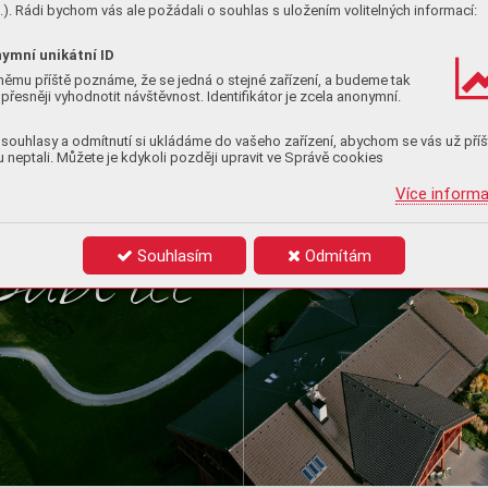
p
oje
ním
). Rádi bychom vás ale požádali o souhlas s uložením volitelných informací:
ymní unikátní ID
o
v
ý
ch
 r
esor
tů
němu příště poznáme, že se jedná o stejné zařízení, a budeme tak
přesněji vyhodnotit návštěvnost. Identifikátor je zcela anonymní.
n
ejv
ět
ší
souhlasy a odmítnutí si ukládáme do vašeho zařízení, abychom se vás už příš
 neptali. Můžete je kdykoli později upravit ve Správě cookies
e
s
nac
e
Více inform
p
u
b
l
i
c
e
Souhlasím
Odmítám