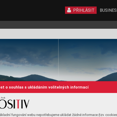
PŘIHLÁSIT
BUSINES
st o souhlas s ukládáním volitelných informací
ákladní fungování webu nepotřebujeme ukládat žádné informace (tzv. cookie