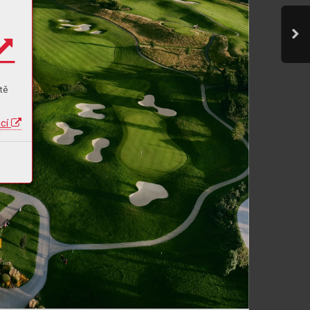
tě
ací