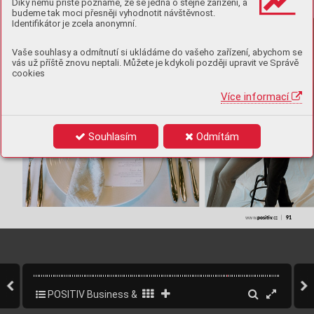
Díky němu příště poznáme, že se jedná o stejné zařízení, a
Je, a p
oměr
ně velk
ý. Zhrub
a polov
i
-
pá ob
liba s
vateb na zám
cích a c
hateau
pře
d stod
olami a l
ouka
mi.
na na
šich pá
rů vol
í svatb
u ve dvou, 
budeme tak moci přesněji vyhodnotit návštěvnost.
Identifikátor je zcela anonymní.
Lenka Š
viders
ká
Vaše souhlasy a odmítnutí si ukládáme do vašeho zařízení, abychom se
vás už příště znovu neptali. Můžete je kdykoli později upravit ve Správě
cookies
Více informací
Souhlasím
Odmítám
ǀ   
posiv
91
www.
.cz  
POSITIV Business & Style 1/2024
93