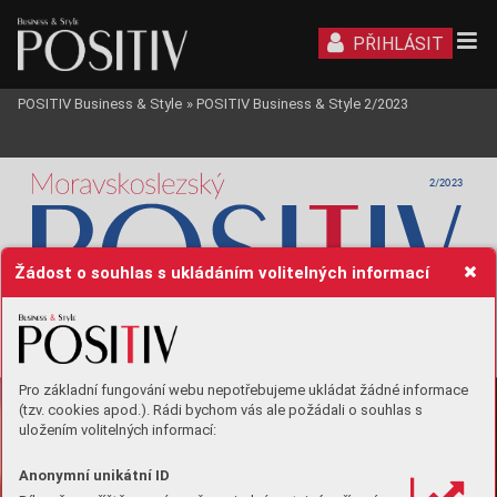
PŘIHLÁSIT
POSITIV Business & Style
»
POSITIV Business & Style 2/2023
2/2023
Žádost o souhlas s ukládáním volitelných informací
Pro základní fungování webu nepotřebujeme ukládat žádné informace
TÉMA/T
OPIC 
(tzv. cookies apod.). Rádi bychom vás ale požádali o souhlas s
INFRASTRUCTURE
uložením volitelných informací:
BAŠIST
A
 s.r
.o.
K
vě
toslav B
ašista 
Anonymní unikátní ID
majitel společnos
Company
 Owner