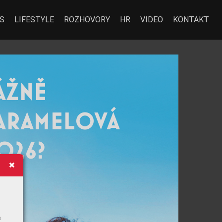
S
LIFESTYLE
ROZHOVORY
HR
VIDEO
KONTAKT
ÁŽNĚ
ÁŽNĚ
ARAMELO
ARAMELO
V
V
Á
Á
026?
026?
s