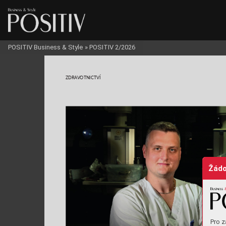
POSITIV Business & Style
»
POSITIV 2/2026
ZDRA
V
OTNICTVÍ
Žádo
Pro z