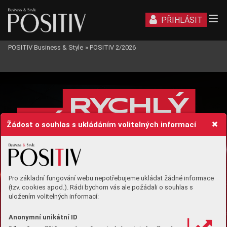
PŘIHLÁSIT
POSITIV Business & Style
»
POSITIV 2/2026
BUSINESS
R
Y
C
H
L
Ý
N
Á
V
R
AT
Žádost o souhlas s ukládáním volitelných informací
D
O 
H
R
Y
Pro základní fungování webu nepotřebujeme ukládat žádné informace
(tzv. cookies apod.). Rádi bychom vás ale požádali o souhlas s
uložením volitelných informací:
Anonymní unikátní ID