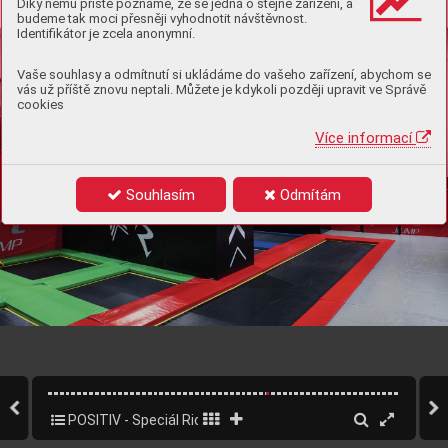
Díky němu příště poznáme, že se jedná o stejné zařízení, a
budeme tak moci přesněji vyhodnotit návštěvnost.
Identifikátor je zcela anonymní.
Vaše souhlasy a odmítnutí si ukládáme do vašeho zařízení, abychom se
vás už příště znovu neptali. Můžete je kdykoli později upravit ve Správě
cookies
Více informací
Souhlasím
Odmítám
posiv
ǀ 
35
www
.
.cz  
POSITIV - Speciál Ridera Sport
35