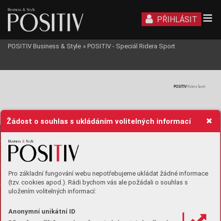
PŘIHLÁSIT
POSITIV Business & Style
»
POSITIV - Speciál Ridera Sport
POSITIV
Ridera Sport
Žádost o souhlas s ukládáním volitelných informací
Pro základní fungování webu nepotřebujeme ukládat žádné informace
(tzv. cookies apod.). Rádi bychom vás ale požádali o souhlas s
uložením volitelných informací:
Anonymní unikátní ID