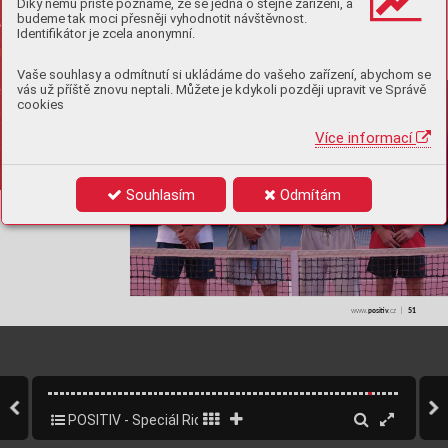
Díky němu příště poznáme, že se jedná o stejné zařízení, a
budeme tak moci přesněji vyhodnotit návštěvnost.
Identifikátor je zcela anonymní.
Vaše souhlasy a odmítnutí si ukládáme do vašeho zařízení, abychom se
vás už příště znovu neptali. Můžete je kdykoli později upravit ve Správě
cookies
Více informací
Souhlasím
Odmítám
posiv
ǀ   
51
www.
.cz  
POSITIV - Speciál Ridera Sport
51