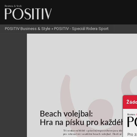
POSITIV Business & Style
»
POSITIV - Speciál Ridera Sport
Žádo
Beach v
olejbal:
Hra n
a pí
sk
u pr
o ka
ž
dého
T
ř
i venkov
ní hř
iš
tě s pí
se
čný
m pov
rch
em js
ou id
eál
ní 
ind
iv
i
Pro z
pro re
kr
eač
ní i so
utě
žní b
eac
h volej
bal
. Ho
dí se p
ro 
ně mí