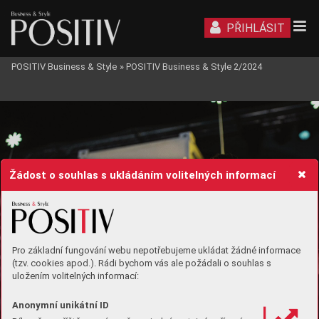
PŘIHLÁSIT
POSITIV Business & Style
»
POSITIV Business & Style 2/2024
STYL
Žádost o souhlas s ukládáním volitelných informací
Pro základní fungování webu nepotřebujeme ukládat žádné informace
(tzv. cookies apod.). Rádi bychom vás ale požádali o souhlas s
uložením volitelných informací:
Anonymní unikátní ID