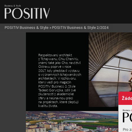
POSITIV Business & Style
»
POSITIV Business & Style 2/2024
STYL























































Žádo

















Pro z