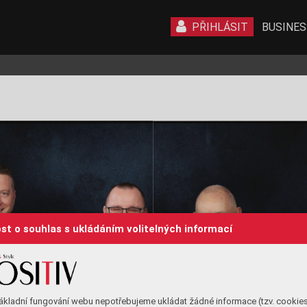
PŘIHLÁSIT
BUSINES
st o souhlas s ukládáním volitelných informací
ákladní fungování webu nepotřebujeme ukládat žádné informace (tzv. cookie