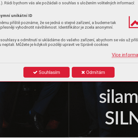
). Rádi bychom vás ale požádali o souhlas s uložením volitelných informací:
ymní unikátní ID
němu příště poznáme, že se jedná o stejné zařízení, a budeme tak
přesněji vyhodnotit návštěvnost. Identifikátor je zcela anonymní.
souhlasy a odmítnutí si ukládáme do vašeho zařízení, abychom se vás už příš
 neptali. Můžete je kdykoli později upravit ve Správě cookies
Více inform
Souhlasím
Odmítám
s
ila
SIL