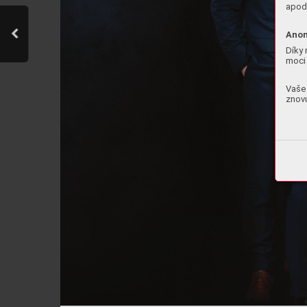
apod.
Anon
Díky 
moci 
Vaše 
znovu