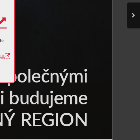
tě
ací
Spole
č
n
ými
m
i
 budu
j
eme
N
Ý
 R
E
G
I
ON