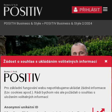
PŘIHLÁSIT
POSITIV Business & Style
»
POSITIV Business & Style 2/2024
RED
AK
ČNÍ 
RAD
A
Žádost o souhlas s ukládáním volitelných informací
Pro základní fungování webu nepotřebujeme ukládat žádné informace
(tzv. cookies apod.). Rádi bychom vás ale požádali o souhlas s
uložením volitelných informací:
Anonymní unikátní ID