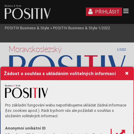
PŘIHLÁSIT
POSITIV Business & Style
»
POSITIV Business & Style 1/2022
Moravskoslezský
1/2022
Žádost o souhlas s ukládáním volitelných informací
Pro základní fungování webu nepotřebujeme ukládat žádné informace
TÉMA
/ T
OPIC
(tzv. cookies apod.). Rádi bychom vás ale požádali o souhlas s
INVESTMENTS
uložením volitelných informací:
ISMM Group
Ing. Milosla
v
 Cv
áček, Ph.D
.
majitel a jednatel
Anonymní unikátní ID
Inv
estoři 
v
 MSK