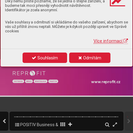
Díky němu příště poznáme, že se jedná o stejné zařízení, a
budeme tak moci přesněji vyhodnotit návštěvnost.
Identifikátor je zcela anonymní.
Vaše souhlasy a odmítnutí si ukládáme do vašeho zařízení, abychom se
vás už příště znovu neptali. Můžete je kdykoli později upravit ve Správě
cookies
Více informací
Ob
jednejt
e se na be
zplatnou 
k
onzult
ac
i s lék
ař
em
Souhlasím
Odmítám
bit.ly/4f
cO
5
J3
www
.r
epr
o
ﬁt.
cz
POSITIV Business & Style - speciál WOMAN
112