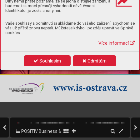
Díky němu příště poznáme, že se jedná o stejné zařízení, a
budeme tak moci přesněji vyhodnotit návštěvnost.
Identifikátor je zcela anonymní.
Vaše souhlasy a odmítnutí si ukládáme do vašeho zařízení, abychom se
vás už příště znovu neptali. Můžete je kdykoli později upravit ve Správě
cookies
Více informací
Souhlasím
Odmítám
POSITIV Business & Style - speciál WOMAN
3