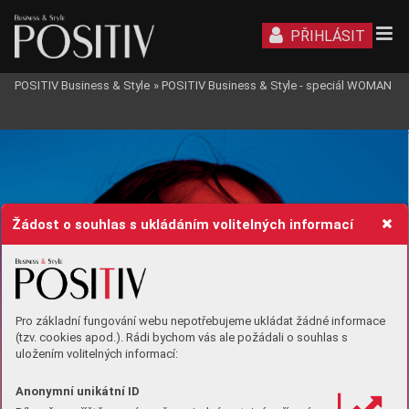
PŘIHLÁSIT
POSITIV Business & Style
»
POSITIV Business & Style - speciál WOMAN
Žádost o souhlas s ukládáním volitelných informací
Pro základní fungování webu nepotřebujeme ukládat žádné informace
(tzv. cookies apod.). Rádi bychom vás ale požádali o souhlas s
uložením volitelných informací:
Anonymní unikátní ID