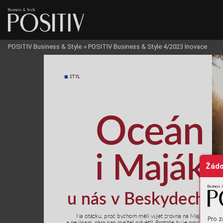
POSITIV Business & Style
»
POSITIV Business & Style 4/2023 Inovace
STYL
Oc
eán
i
 Majá
k
Žádo
u n
á
s v B
es
k
y
d
ec
h
Na o
tázku, proč by
ch
om měli vyjet zro
vna n
a Maj
ák 
Pro z
a ne ji
nam, ná
m pan ma
ji
tel odv
ěl
: Prot
o
ž
e tu je pr
ostě 