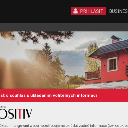
PŘIHLÁSIT
BUSINES
st o souhlas s ukládáním volitelných informací
O
c
e
a
n 
a
n
ákladní fungování webu nepotřebujeme ukládat žádné informace (tzv. cookie