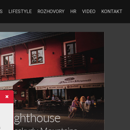
S
LIFESTYLE
ROZHOVORY
HR
VIDEO
KONTAKT
STYLE
d 
Li
g
h
t
h
o
u
s
e
s