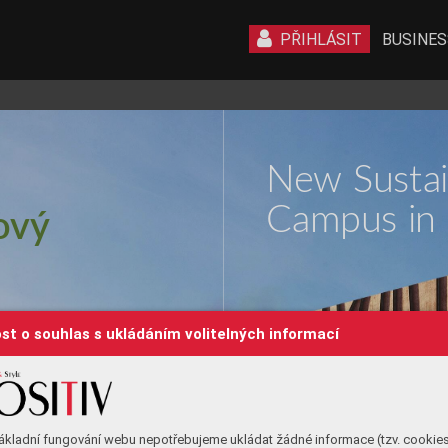
PŘIHLÁSIT
BUSINES
N
e
w S
u
st
a
 
C
a
m
p
u
s i
n
ov
ý
st o souhlas s ukládáním volitelných informací
ákladní fungování webu nepotřebujeme ukládat žádné informace (tzv. cookie