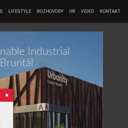
S
LIFESTYLE
ROZHOVORY
HR
VIDEO
KONTAKT
BUSINESS
i
n
a
b
l
e I
n
d
u
str
i
a
l 
 Bru
n
t
á
l
s