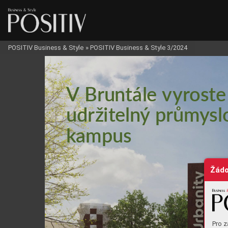
POSITIV Business & Style
»
POSITIV Business & Style 3/2024
BUSINESS
V Br
u
n
tál
e v
yr
o
st
e
u
d
r
ž
i
t
e
l
ný
 p
r
ů
my
s
l
kampus
Žádo
Pro z