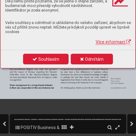
Díky němu příště poznáme, že se jedná o stejné zařízení, a
budeme tak moci přesněji vyhodnotit návštěvnost.
Identifikátor je zcela anonymní.
Vaše souhlasy a odmítnutí si ukládáme do vašeho zařízení, abychom se
vás už příště znovu neptali. Můžete je kdykoli později upravit ve Správě
cookies
Více informací
Souhlasím
Odmítám
POSITIV Business & Style 1/2021
51