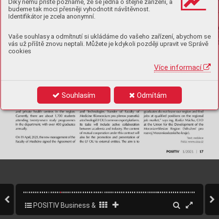
Díky němu příště poznáme, že se jedná o stejné zařízení, a
budeme tak moci přesněji vyhodnotit návštěvnost.
Identifikátor je zcela anonymní.
Vaše souhlasy a odmítnutí si ukládáme do vašeho zařízení, abychom se
vás už příště znovu neptali. Můžete je kdykoli později upravit ve Správě
cookies
Více informací
Souhlasím
Odmítám
POSITIV Business & Style 1/2021
19